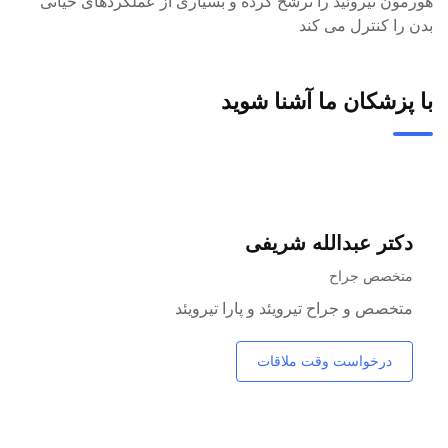
هورمون تیروئید را ترشح کرده و بسیاری از عملکردهای حیاتی
بدن را کنترل می کند
با پزشکان ما آشنا شوید
دکتر عبدالله شریفی
متخصص جراح
متخصص و جراح تیرویئد و پارا تیرویئد
درخواست وقت ملاقات