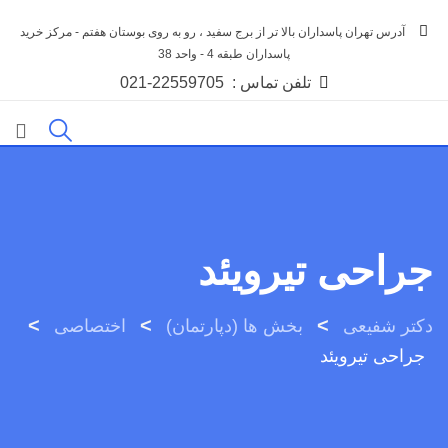
رش
آدرس تهران پاسداران بالا تر از برج سفید ، رو به روی بوستان هفتم - مرکز خرید
ه
پاسداران طبقه 4 - واحد 38
حتوا
تلفن تماس :
021-22559705
جراحی تیرویئد
>
>
>
دکتر شفیعی
بخش ها (دپارتمان)
اختصاصی
جراحی تیرویئد